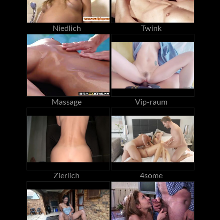
Niedlich
Twink
Massage
Vip-raum
Zierlich
4some